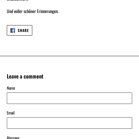
Und voller schöner Erinnerungen.
SHARE
SHARE
ON
FACEBOOK
Leave a comment
Name
Email
Message